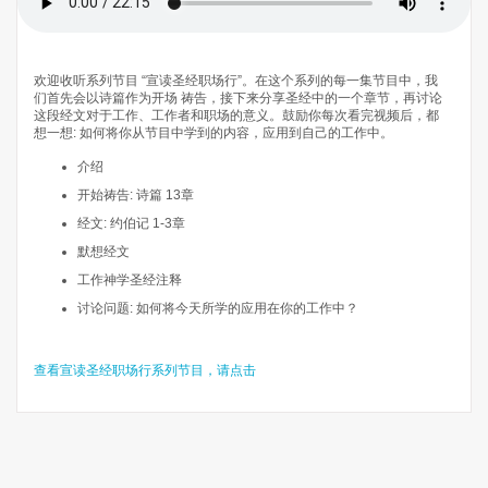
欢迎收听系列节目 “宣读圣经职场行”。在这个系列的每一集节目中，我
们首先会以诗篇作为开场 祷告，接下来分享圣经中的一个章节，再讨论
这段经文对于工作、工作者和职场的意义。鼓励你每次看完视频后，都
想一想: 如何将你从节目中学到的内容，应用到自己的工作中。
介绍
开始祷告: 诗篇 13章
经文: 约伯记 1-3章
默想经文
工作神学圣经注释
讨论问题: 如何将今天所学的应用在你的工作中？
查看宣读圣经职场行系列节目，请点击