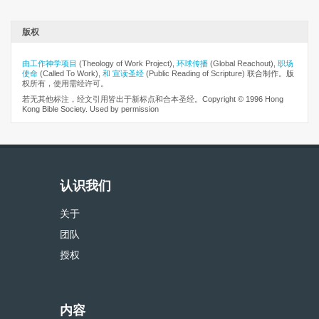
版权
由工作神学项目
(Theology of Work Project),
环球传播
(Global Reachout),
职场
使命
(Called To Work),
和 宣读圣经
(Public Reading of Scripture) 联合制作。版
权所有，使用需经许可。
若无其他标注，经文引用皆出于新标点和合本圣经。Copyright © 1996 Hong
Kong Bible Society. Used by permission
认识我们
关于
团队
授权
内容