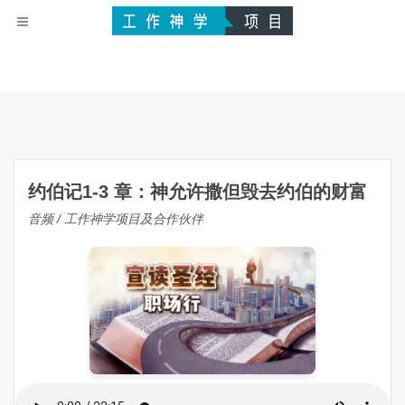
约伯记1-3 章：神允许撒但毁去约伯的财富
音频 / 工作神学项目及合作伙伴