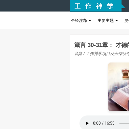
圣经注释
主要主题
灵
箴言 30-31章： 才
音频 / 工作神学项目及合作伙