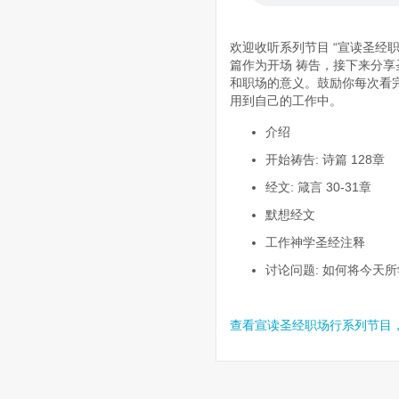
欢迎收听系列节目 “宣读圣经
篇作为开场 祷告，接下来分
和职场的意义。鼓励你每次看完
用到自己的工作中。
介绍
开始祷告: 诗篇 128章
经文: 箴言 30-31章
默想经文
工作神学圣经注释
讨论问题: 如何将今天
查看宣读圣经职场行系列节目