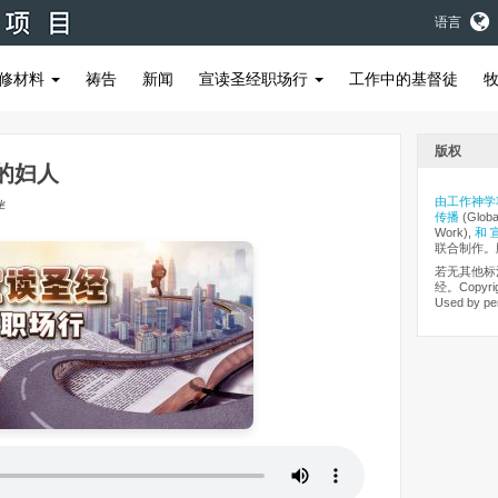
语言
修材料
祷告
新闻
宣读圣经职场行
工作中的基督徒
版权
德的妇人
由工作神学
伴
传播
(Globa
Work),
和 
联合制作。
若无其他标
经。Copyrigh
Used by pe