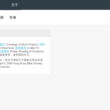
关于
牧师
学者
项目
(Theology of Work Project),
环球
l Reachout),
职场使命
(Called To
宣读圣经
(Public Reading of Scripture)
版权所有，使用需经许可。
注，经文引用皆出于新标点和合本圣
t © 1996 Hong Kong Bible Society.
rmission