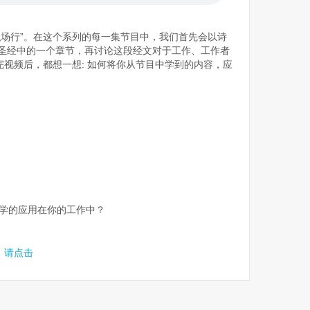
职场行”。在这个系列的每一集节目中，我们首先会以诗
享圣经中的一个章节，再讨论这段经文对于工作、工作者
视频后，都想一想: 如何将你从节目中学到的内容，应
所学的应用在你的工作中？
，请点击