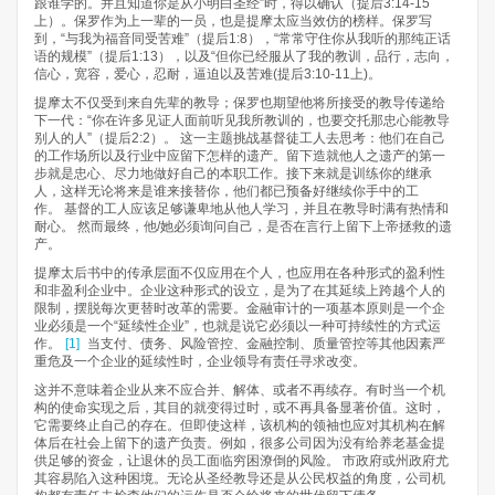
跟谁学的。并且知道你是从小明白圣经”时，得以确认（提后3:14-15
上）。保罗作为上一辈的一员，也是提摩太应当效仿的榜样。保罗写
到，“与我为福音同受苦难”（提后1:8），“常常守住你从我听的那纯正话
语的规模”（提后1:13），以及“但你已经服从了我的教训，品行，志向，
信心，宽容，爱心，忍耐，逼迫以及苦难(提后3:10-11上)。
提摩太不仅受到来自先辈的教导；保罗也期望他将所接受的教导传递给
下一代：“你在许多见证人面前听见我所教训的，也要交托那忠心能教导
别人的人”（提后2:2）。 这一主题挑战基督徒工人去思考：他们在自己
的工作场所以及行业中应留下怎样的遗产。留下造就他人之遗产的第一
步就是忠心、尽力地做好自己的本职工作。接下来就是训练你的继承
人，这样无论将来是谁来接替你，他们都已预备好继续你手中的工
作。 基督的工人应该足够谦卑地从他人学习，并且在教导时满有热情和
耐心。 然而最终，他/她必须询问自己，是否在言行上留下上帝拯救的遗
产。
提摩太后书中的传承层面不仅应用在个人，也应用在各种形式的盈利性
和非盈利企业中。企业这种形式的设立，是为了在其延续上跨越个人的
限制，摆脱每次更替时改革的需要。金融审计的一项基本原则是一个企
业必须是一个“延续性企业”，也就是说它必须以一种可持续性的方式运
作。
[1]
当支付、债务、风险管控、金融控制、质量管控等其他因素严
重危及一个企业的延续性时，企业领导有责任寻求改变。
这并不意味着企业从来不应合并、解体、或者不再续存。有时当一个机
构的使命实现之后，其目的就变得过时，或不再具备显著价值。这时，
它需要终止自己的存在。但即使这样，该机构的领袖也应对其机构在解
体后在社会上留下的遗产负责。例如，很多公司因为没有给养老基金提
供足够的资金，让退休的员工面临穷困潦倒的风险。 市政府或州政府尤
其容易陷入这种困境。无论从圣经教导还是从公民权益的角度，公司机