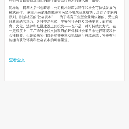
构都有责任去检查他们的运作是否会给将来的世代留下债务。
同样地，提摩太后书也暗示，公司机构理应以环保和社会可持续发展的
模式运作。 依靠开采消耗性能源和污染环境来获取成功，违背了传承的
原则。削减社区的“社会资本”——为了培育工业型企业所依赖的、受过良
好教育的劳动力、各种交易形式、平安的社会以及其他要素，而在教
育、文化、法律和社区建设上的投资——也不是一种可持续的方式。在
一定程度上，工厂通过缴税支持政府的环保和社会项目来进行环境和社
会性投资。但是如果它们自身能够更主动地创建可持续系统，将更有可
能拥有获取环境和社会资本的可靠渠道。
查看全文