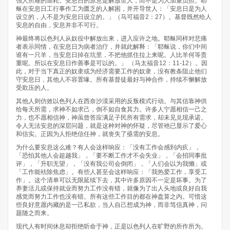
强人所难的噩耗。安息日的原意是解放世人，而不是为人加重负担。耶
稣在安息日工行事作工为匮乏的人解困，并开导世人：「安息日是为人
设立的，人不是为安息日设立的。」（马可福音2：27）。基督既然给人
安息的自由，安息并非不可行。
神最终将以色列人从奴役中解放出来，进入应许之地。耶稣同样对悲痛
者表示同情，在安息日为病者治疗，并就此解释：「耶稣说，你们中间
谁有一只羊，当安息日掉在坑里，不把他抓住拉上来呢。人比羊何等贵
重呢。所以在安息日作善事是可以的。」 （马太福音12：11-12）。因
此，对于当下真正的奴隶或为经济需要工作的奴隶，没有教条阻止他们
守安息日，其他人不容置喙。所有基督徒最好与神合作，持续不懈解放
受欺压的人。
其他人则仿效以色列人在西奈沙漠采用的反叛模式行动。与其信靠神供
给每天所需，求神不如求己，倒不如自食其力。许多人宁愿相信一己之
力，也不愿相信神，神虽曾答应满足子民所有需求，却未见兑现承诺。
令人无法安息的深层问题，就是这种对神的怀疑，尽管衪已显示了爱心
和信实。正因为人拒绝信任神，就丧失了亟需的安息。
为什么要安息这么难？有人会这样响应：「没有工作会感到内疚」，
「恐怕其他人会超越我」，「要不断工作才不会失业」，「会招同事批
评」，「升职无望」，「没有我公司会倒闭」，「人们会以为我懒」或
「工作能袪除焦虑」。有些人甚至会这样响应：「我热爱工作，享受工
作」。这个清单可以无限延续下去，其中许多原因不一定是坏事。为了
养妻活儿或保持就业而努力工作没有错，就像为了出人头地或良好自我
感觉而努力工作也没有错。所有这些工作目的都在神盘算之内。可惜这
些良好意愿内藏的是一己私欲，当人自己想成为神，而非笃信真神，问
题随之而来。
现代人有时间休息却拒绝听命于神，正是以色列人在旷野的所作所为。