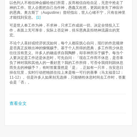
以色列人不相信神会赐给他们所需，反而相信自给自足，无意中抢走了
神的工作。世人企图把自己当作神，愚蠢又枉然，更因此丧失了神应许
的恩典。奥古斯丁（Augustine）曾经指出，世人心绪不宁，只有在神里
才能找到安息。
[1]
可是世人奉工作为神，不求神，只求工作成就一切。决定全情投入工
作，表面上无可厚非，实际上否定神，排斥恩典及拒绝神流露出的宽
宏。
不论个人喜好或经济状况如何，每个人都应抚心自问，现行的作息规律
是否真正反映出神的慷慨赐予。基于个人所得的恩典，多工作而少休息
往往没有意义。许多人的确追求自我陶醉，却非神所乐于赐予。每当个
人要决定是工作还是休息时，可先自问：「现在工作而不休息，是否辜
负了神对我和其他人的一番好意？我的工作所得，可否令我得到因休息
而失去的神赐予？」有时答案显然是「是」，正如有一只羊，当安息日
掉在坑里，实时行动把牠抓住拉上来是唯一可行的善事（马太福音12：
11-12）。但是许多人如果别无选择，只能牺牲休息时间去工作时，答案
会是「否」。
查看全文