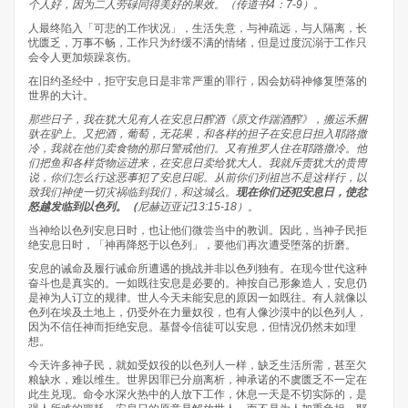
个人好，因为二人劳碌同得美好的果效。（
传道书
4
：
7-9
）。
人最终陷入「可悲的工作状况」，生活失意，与神疏远，与人隔离，长
忧匮乏，万事不畅，工作只为纾缓不满的情绪，但是过度沉溺于工作只
会令人更加烦躁哀伤。
在旧约圣经中，拒守安息日是非常严重的罪行，因会妨碍神修复堕落的
世界的大计。
那些日子，我在犹大见有人在安息日醡酒《原文作踹酒醡》，搬运禾捆
驮在驴上。又把酒，葡萄，无花果，和各样的担子在安息日担入耶路撒
冷，我就在他们卖食物的那日警戒他们。又有推罗人住在耶路撒冷。他
们把鱼和各样货物运进来，在安息日卖给犹大人。我就斥责犹大的贵冑
说，你们怎么行这恶事犯了安息日呢。从前你们列祖岂不是这样行，以
致我们神使一切灾祸临到我们，和这城么。
现在你们还犯安息日，使忿
怒越发临到以色列。（
尼赫迈亚记
13:15-18
）。
当神给以色列安息日时，也让他们微尝当中的教训。因此，当神子民拒
绝安息日时，「神再降怒于以色列」，要他们再次遭受堕落的折磨。
安息的诫命及履行诫命所遭遇的挑战并非以色列独有。在现今世代这种
奋斗也是真实的。一如既往安息是必要的。神按自己形象造人，安息仍
是神为人订立的规律。世人今天未能安息的原因一如既往。有人就像以
色列在埃及土地上，仍受外在力量奴役，也有人像沙漠中的以色列人，
因为不信任神而拒绝安息。基督令信徒可以安息，但情况仍然未如理
想。
今天许多神子民，就如受奴役的以色列人一样，缺乏生活所需，甚至欠
粮缺水，难以维生。世界因罪已分崩离析，神承诺的不虞匮乏不一定在
此生兑现。命令水深火热中的人放下工作，休息一天是不切实际的，是