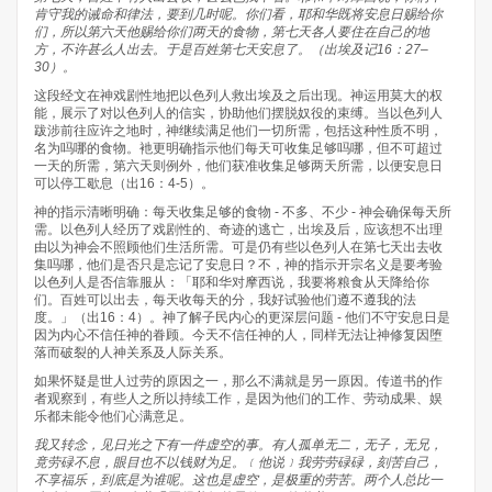
肯守我的诫命和律法，要到几时呢。你们看，耶和华既将安息日赐给你
们，所以第六天他赐给你们两天的食物，第七天各人要住在自己的地
方，不许甚么人出去。于是百姓第七天安息了。（
出埃及记
16
：
27
–
30
）。
这段经文在神戏剧性地把以色列人救出埃及之后出现。神运用莫大的权
能，展示了对以色列人的信实，协助他们摆脱奴役的束缚。当以色列人
跋涉前往应许之地时，神继续满足他们一切所需，包括这种性质不明，
名为吗哪的食物。衪更明确指示他们每天可收集足够吗哪，但不可超过
一天的所需，第六天则例外，他们获准收集足够两天所需，以便安息日
可以停工歇息（出16：4-5）。
神的指示清晰明确：每天收集足够的食物 - 不多、不少 - 神会确保每天所
需。以色列人经历了戏剧性的、奇迹的逃亡，出埃及后，应该想不出理
由以为神会不照顾他们生活所需。可是仍有些以色列人在第七天出去收
集吗哪，他们是否只是忘记了安息日？不，神的指示开宗名义是要考验
以色列人是否信靠服从：「耶和华对摩西说，我要将粮食从天降给你
们。百姓可以出去，每天收每天的分，我好试验他们遵不遵我的法
度。」（出16：4）。神了解子民内心的更深层问题 - 他们不守安息日是
因为内心不信任神的眷顾。今天不信任神的人，同样无法让神修复因堕
落而破裂的人神关系及人际关系。
如果怀疑是世人过劳的原因之一，那么不满就是另一原因。传道书的作
者观察到，有些人之所以持续工作，是因为他们的工作、劳动成果、娱
乐都未能令他们心满意足。
我又转念，见日光之下有一件虚空的事。有人孤单无二，无子，无兄，
竟劳碌不息，眼目也不以钱财为足。﹝他说﹞我劳劳碌碌，刻苦自己，
不享福乐，到底是为谁呢。这也是虚空，是极重的劳苦。两个人总比一