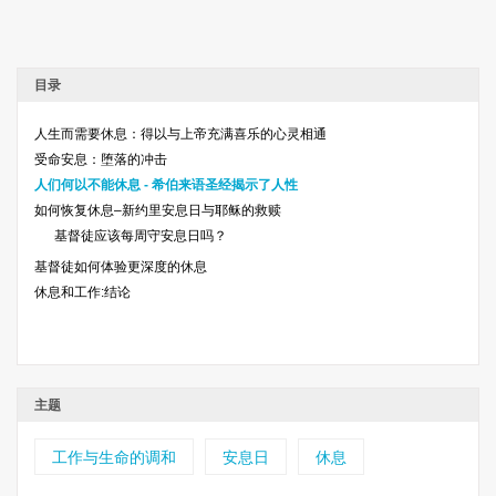
目录
人生而需要休息：得以与上帝充满喜乐的心灵相通
受命安息：堕落的冲击
人们何以不能休息 - 希伯来语圣经揭示了人性
如何恢复休息–新约里安息日与耶稣的救赎
基督徒应该每周守安息日吗？
基督徒如何体验更深度的休息
休息和工作:结论
主题
工作与生命的调和
安息日
休息